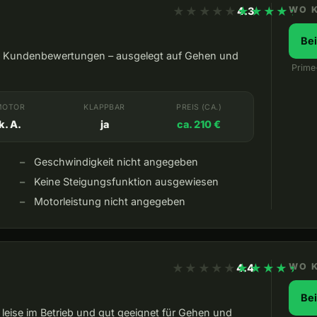
★★★★★
★★★★★
WO 
4.3
Be
en Kundenbewertungen – ausgelegt auf Gehen und
Prime
MOTOR
KLAPPBAR
PREIS (CA.)
k. A.
ja
ca. 210 €
Geschwindigkeit nicht angegeben
Keine Steigungsfunktion ausgewiesen
Motorleistung nicht angegeben
★★★★★
★★★★★
WO 
4.4
Be
leise im Betrieb und gut geeignet für Gehen und