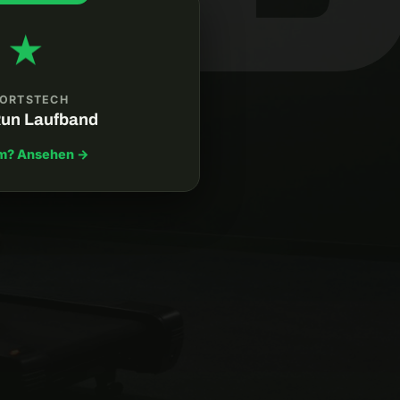
★
ORTSTECH
un Laufband
m? Ansehen →