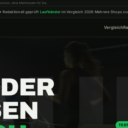
rovision, ohne Mehrkosten für Sie.
edaktionell geprüft
·
Laufbänder
im Vergleich 2026
·
Mehrere Shops zu
Vergleich
Ra
AU
NDER
SEN
TES