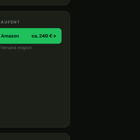
KAUFEN?
i Amazon
ca. 240 €
→
-Versand möglich