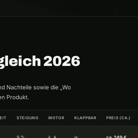
gleich 2026
und Nachteile sowie die „Wo
en Produkt.
EIT
STEIGUNG
MOTOR
KLAPPBAR
PREIS (CA.)
9 %
k. A.
ja
ca. 249 €