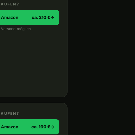
KAUFEN?
i Amazon
ca. 210 €
→
-Versand möglich
KAUFEN?
i Amazon
ca. 160 €
→