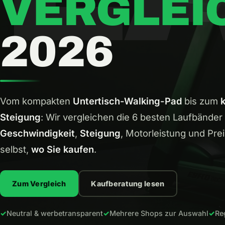
VERGLEI
2026
Vom kompakten
Untertisch-Walking-Pad
bis zum
Steigung
: Wir vergleichen die 6 besten Laufbände
Geschwindigkeit
,
Steigung
, Motorleistung und Pre
selbst,
wo Sie kaufen
.
Zum Vergleich
Kaufberatung lesen
Neutral & werbetransparent
Mehrere Shops zur Auswahl
Re