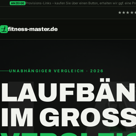
Provisions-Links – kaufen Sie über einen Button, erhalten wir ggf. eine P
ANZEIGE
★★★★★ R
fitness-master.de
L
UNABHÄNGIGER VERGLEICH · 2026
LAUF­BÄ
IM GROS