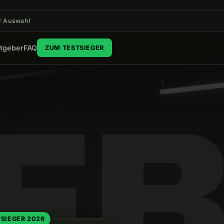
r Auswahl
tgeber
FAQ
ZUM TESTSIEGER
F
TSIEGER 2026