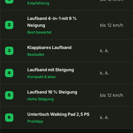
Empfehlung
Laufband 4-in-1 mit 9 %
2
Neigung
bis 12 km/h
Best bewertet
Klappbares Laufband
k. A.
3
Bestseller
Laufband mit Steigung
k. A.
4
Kompakt & leise
Laufband 16 % Steigung
bis 12 km/h
5
Hohe Steigung
Untertisch Walking Pad 2,5 PS
k. A.
6
Preistipp