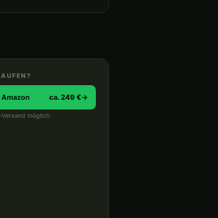
KAUFEN?
i Amazon
ca. 249 €
→
-Versand möglich