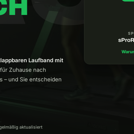
CH
SP
sProR
Waru
klappbaren Laufband mit
r für Zuhause nach
is – und Sie entscheiden
gelmäßig aktualisiert