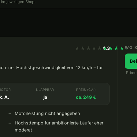
 im jeweiligen Shop.
★★★★★
★★★★★
WO 
4.3
Be
d einer Höchstgeschwindigkeit von 12 km/h – für
Prime
MOTOR
KLAPPBAR
PREIS (CA.)
k. A.
ja
ca. 249 €
Motorleistung nicht angegeben
Höchsttempo für ambitionierte Läufer eher
moderat