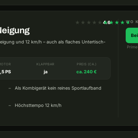
★★★★★
★★★★★
WO 
4.6
Neigung
Be
eigung und 12 km/h – auch als flaches Untertisch-
Prime
MOTOR
KLAPPBAR
PREIS (CA.)
,5 PS
ja
ca. 240 €
Als Kombigerät kein reines Sportlaufband
Höchsttempo 12 km/h